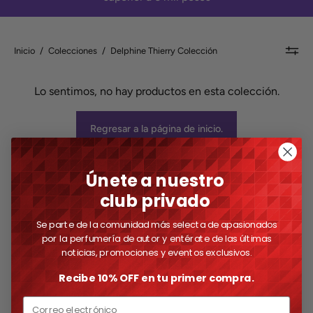
Inicio
/
Colecciones
/
Delphine Thierry Colección
Lo sentimos, no hay productos en esta colección.
Regresar a la página de inicio.
Únete a nuestro
club privado
Se parte de la comunidad más selecta de
apasionados
por la perfumería de autor y entérate de
las últimas
noticias, promociones y eventos exclusivos.
Recibe 10% OFF en tu primer compra.
Email