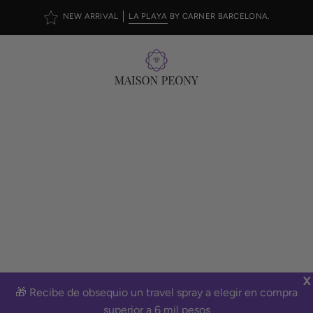
Saltar
NEW ARRIVAL
LA PLAYA
BY CARNER BARCELONA.
al
contenido
Carr
Abrir
ABRIR
BARRA
menú
DE
de
BÚSQUED
navegación
Delphine Thierry
Colección
X
🎁 Recibe de obsequio un travel spray a elegir en compra
superior a 6 mil pesos