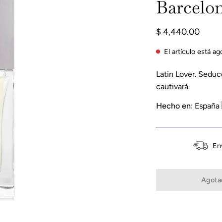
Barcelo
$ 4,440.00
El artículo está a
Latin Lover. Seduc
cautivará.
Hecho en:
España 
En
Agotad