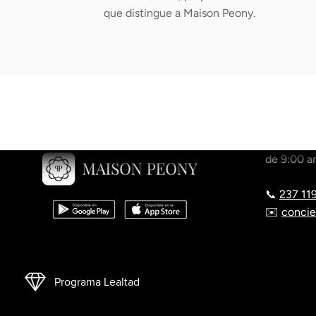
que distingue a Maison Peony.
ATENC
Contáctan
de 9:00 a
📞
237 11
✉️
conci