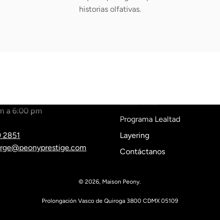
historias olfativas.
IÓN A CLIENTES
Sobre Nosotros
os de lunes a viernes
Sucursales
m a 6:00 pm
Programa Lealtad
9 2851
Layering
erge@peonyprestige.com
Contáctanos
© 2026,
Maison Peony
.
Prolongación Vasco de Quiroga 3800 CDMX 05109