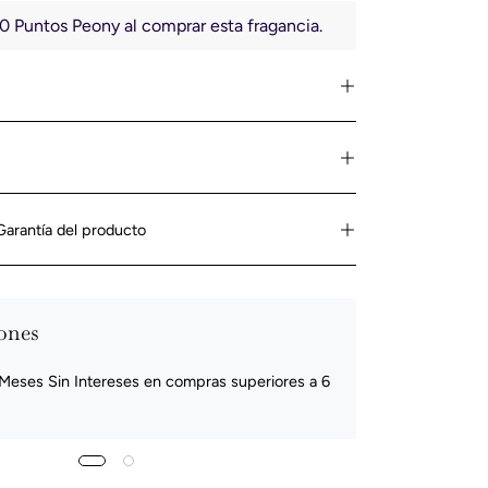
 Puntos Peony al comprar esta fragancia.
 Garantía del producto
ones
¿Nece
Meses Sin Intereses en compras superiores a 6
Puedes cont
servicio@pe