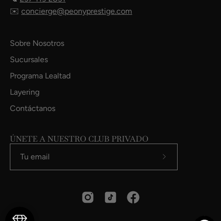
✉️
concierge@peonyprestige.com
Sobre Nosotros
Sucursales
Programa Lealtad
Layering
Contáctanos
ÚNETE A NUESTRO CLUB PRIVADO
Suscríbete
a
nuestro
boletín