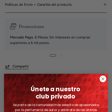
Políticas de Envío + Garantía del producto
Promociones
Mercado Pago.
6 Meses Sin Intereses en compras
superiores a 6 mil pesos.
Compartir
Únete a nuestro
club privado
Se parte de la comunidad más selecta de
apasionados
por la perfumería de autor y entérate de
las últimas